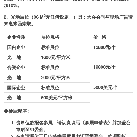
加10%。
2
2
、光地展位（36 M
无任何设施。）另：大会会刊与现场广告
请
来电来函索取。
企业性质
展位规格
价 格
国内企业
标准展位
15800
元/个
光 地
1600
元/平方米
19800
元/个
合资企业
标准展位
光 地
2000
元/平方米
5000
美元/个
国际企业
标准展位
光 地
500
美元/平方米
◆参展程序：
贵单位欲报名参展，请认真填写《参展申请表》并加盖公
章后至组委会。
在申请展位三日内将参展费用电汇至组委会，款项到帐