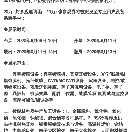
20+
权威用户行业协会合作组织；尊享品牌展会的影响力；
20
万+封参观邀请函、20万+张参观券将被派发至专业用户及贸
易商手中；
◆展示时间：
布展：2020年6月09日-10日 开幕：2020年6月11日
展出：2020年6月11日-13日 撤展：2020年6月13日
◆展示范围：
一、真空镀膜设备：真空镀膜机、真空蒸镀设备、光学/溅射/眼
镜镀膜机、光纤镀膜、CVD/MOCVD设备、沉积设备、磁控/玻
璃镀膜设备、蒸发沉积掩膜、离子束沉积设备、电子枪、离子
源、晶振片、镀膜夹具、配件、仪器、镀膜/牢固度测试与监控设
备、膜厚监测仪/测试器等。
二、镀膜材料及生产加工设备：1、金属膜料、氧化物、氟化
物、硫化物、钛酸物、混合物等各种膜材。2、热/冷等静压机、
磁控溅射热蒸发、铜带铜铟硫技术与设备、高温钎焊炉、烧结
炉、中频感应炉、电子束区熔炉、电子束熔炼炉、大面靶材钎焊