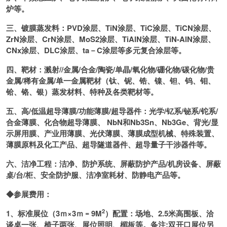
炉等。
三、镀膜蒸发料：PVD涂层、TiN涂层、TiC涂层、TiCN涂层、
ZrN涂层、CrN涂层、MoS2涂层、TiAlN涂层、TiN-AlN涂层、
CNx涂层、DLC涂层、ta－C涂层等多元复合涂层等。
四、靶材：溅射//金属/合金/陶瓷/单晶/氧化物/硼化物/碳化物/贵
金属/稀有金属/单一金属靶材（钛、铌、锆、镍、钽、钨、钼、
铪、铬、银）蒸发材料、特种及各类靶材等。
五、高/低温超导薄膜/功能薄膜/超导器件：光学/钇系/铋系/铊系/
合金薄膜、化合物超导薄膜、 NbN和Nb3Sn、Nb3Ge、背光/显
示屏用膜、产业用薄膜、光伏薄膜、薄膜成型机械、特殊装置、
薄膜原料及化工产品、超导隧道器件、超导量子干涉器件等。
六、洁净工程：洁净、防护系统、屏蔽防护产品/机房设备、屏蔽
桌/台/柜、安全防护服、洁净室耗材、防静电产品等。
◆参展费用：
2
1
、标准展位（3ｍ×3ｍ﹦9M
）配置：场地、2.5米高围板、洽
谈桌一张、椅子两张、展位照明、楣板等。备注:双开口展位另