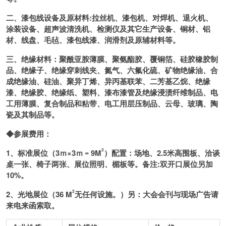
二、漆包线设备及原材料:拉丝机、漆包机、对焊机、退火机、
涂装设备、超声波清洗机、检测仪及其它生产设备、铜材、铝
材、线盘、毛毡、漆包线漆、润滑剂及原辅材料等。
三、绝缘材料：聚酰亚胺薄膜、聚氨酯胶、覆铜箔、硅胶橡胶制
品、绝缘子、绝缘穿刺线夹、氮气、六氟化硫、矿物绝缘油、合
成绝缘油、硅油、聚异丁烯、异丙基联苯、二芳基乙烷、绝缘
漆、绝缘胶、绝缘纸、塑料、漆布漆管及绝缘浸渍纤维制品、电
工用薄膜、复合制品和粘带、电工用层压制品、云母、玻璃、陶
瓷及其制品等。
◆参展费用：
2
1、标准展位（3ｍ×3ｍ﹦9M
）
配置：场地、2.5米高围板、洽谈
桌一张、椅子两张、展位照明、楣板等。备注:双开口展位另加
10%。
2
2、光地展位（36 M
无任何设施。）另：大会会刊与现场广告
请
来电来函索取。