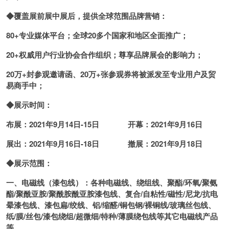
◆
覆盖展前展中展后，提供全球范围品牌营销：
8
0
+专业媒体平台；全球
20
多个国家和地区全面推广；
2
0
+权威用户行业协会合作组织；尊享品牌展会的影响力；
20万+封参观邀请函、20万+张参观券将被派发至专业用户及贸
易商手中；
◆展示时间：
布展：2021年9月14日-15日 开幕：2021年9月16日
展出：2021年9月16日-18日 撤展：2021年9月18日
◆展示范围：
一、电磁线（漆包线）：各种电磁线、绕组线、聚酯/环氧/聚氨
酯/聚酰亚胺/聚酰胺酰亚胺漆包线、复合/自粘性/磁性/尼龙/抗电
晕漆包线、漆包扁/绞线、铝/缩醛/铜包钢/裸铜线/玻璃丝包线、
纸/膜/丝包/漆包绕组/超微细/特种/薄膜绕包线等其它电磁线产品
等。