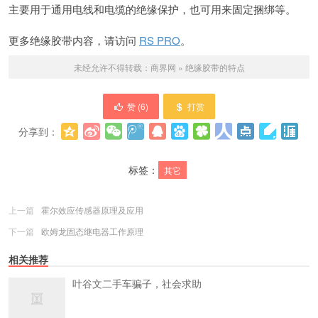
主要用于通用电线和电缆的绝缘保护，也可用来固定捆绑等。
更多绝缘胶带内容，请访问
RS PRO
。
未经允许不得转载：
商界网
»
绝缘胶带的特点
赞 (
6
)
打赏
分享到：
更多
(
0
)
标签：
其它
上一篇
霍尔效应传感器原理及应用
下一篇
欧姆龙固态继电器工作原理
相关推荐
叶谷文二手车骗子，社会求助