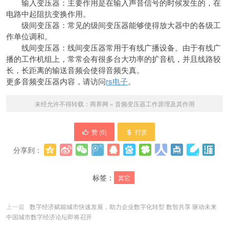
输入变压器：主要作用是在输入声音信号的时候发生的，在
电路中起阻抗变换作用。
级间变压器：常见的级间变压器能够使得放大器中的各级工
作单位调和。
线间变压器：线间变压器常用于有线广播设备。由于有线广
播的工作机组上，常常会有很多台大功率的扩音机，并且线路较
长，长距离的输送音频会使得音频失真。
更多音频变压器内容，请访问
rs电子
。
未经允许不得转载：
商界网
»
音频变压器工作原理及其作用
赞 (
6
)
打赏
分享到：
更多
(
0
)
标签：
其它
上一篇
数字经济赋能城市快速发展，助力企业数字化转型 数智共享 驱动未来
中国城市数字经济论坛即将召开