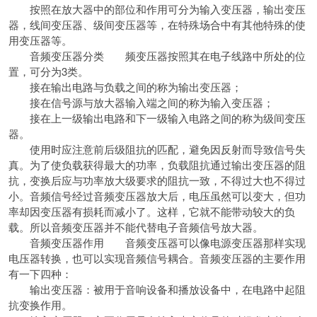
按照在放大器中的部位和作用可分为输入变压器，输出变压
器，线间变压器、级间变压器等，在特殊场合中有其他特殊的使
用变压器等。
音频变压器分类 频变压器按照其在电子线路中所处的位
置，可分为3类。
接在输出电路与负载之间的称为输出变压器；
接在信号源与放大器输入端之间的称为输入变压器；
接在上一级输出电路和下一级输入电路之间的称为级间变压
器。
使用时应注意前后级阻抗的匹配，避免因反射而导致信号失
真。为了使负载获得最大的功率，负载阻抗通过输出变压器的阻
抗，变换后应与功率放大级要求的阻抗一致，不得过大也不得过
小。音频信号经过音频变压器放大后，电压虽然可以变大，但功
率却因变压器有损耗而减小了。这样，它就不能带动较大的负
载。所以音频变压器并不能代替电子音频信号放大器。
音频变压器作用 音频变压器可以像电源变压器那样实现
电压器转换，也可以实现音频信号耦合。音频变压器的主要作用
有一下四种：
输出变压器：被用于音响设备和播放设备中，在电路中起阻
抗变换作用。