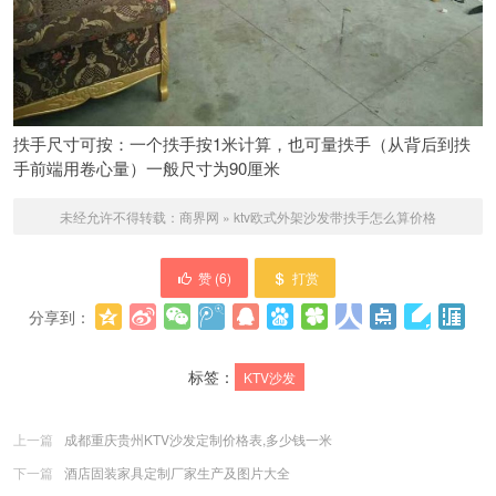
抶手尺寸可按：一个抶手按1米计算，也可量抶手（从背后到抶
手前端用卷心量）一般尺寸为90厘米
未经允许不得转载：
商界网
»
ktv欧式外架沙发带抶手怎么算价格
赞 (
6
)
打赏
分享到：
更多
(
0
)
标签：
KTV沙发
上一篇
成都重庆贵州KTV沙发定制价格表,多少钱一米
下一篇
酒店固装家具定制厂家生产及图片大全