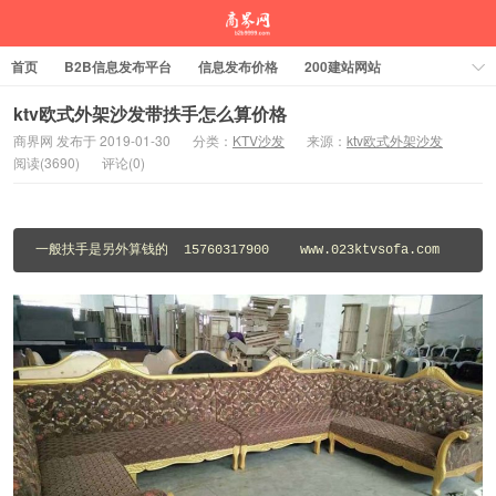
首页
B2B信息发布平台
信息发布价格
200建站网站
ktv欧式外架沙发带抶手怎么算价格
商界网 发布于 2019-01-30
分类：
KTV沙发
来源：
ktv欧式外架沙发
阅读(3690)
评论(0)
一般扶手是另外算钱的  15760317900    www.023ktvsofa.com 