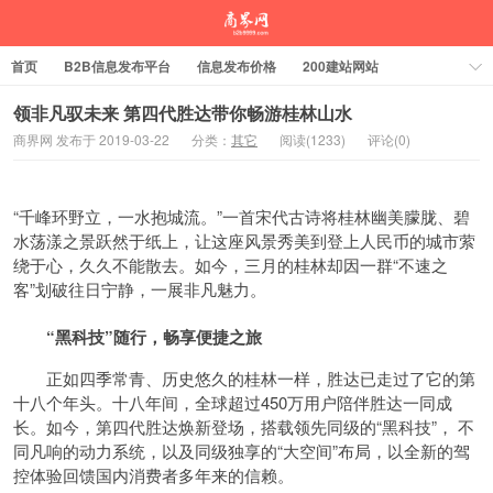
首页
B2B信息发布平台
信息发布价格
200建站网站
领非凡驭未来 第四代胜达带你畅游桂林山水
商界网 发布于 2019-03-22
分类：
其它
阅读(1233)
评论(0)
“千峰环野立，一水抱城流。”一首宋代古诗将桂林幽美朦胧、碧
水荡漾之景跃然于纸上，让这座风景秀美到登上人民币的城市萦
绕于心，久久不能散去。如今，三月的桂林却因一群“不速之
客”划破往日宁静，一展非凡魅力。
“黑科技”随行，畅享便捷之旅
正如四季常青、历史悠久的桂林一样，胜达已走过了它的第
十八个年头。十八年间，全球超过450万用户陪伴胜达一同成
长。如今，第四代胜达焕新登场，搭载领先同级的“黑科技”， 不
同凡响的动力系统，以及同级独享的“大空间”布局，以全新的驾
控体验回馈国内消费者多年来的信赖。