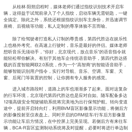
从桂林·阳朔启程时，媒体老师们通过指纹识别技术开启车
辆，这得益于试驾前录入了个人指纹，启动车辆无需钥匙，一键
全搞定。除此之外，系统还根据指纹识别车主身份，并迅速调节
座椅、后视镜等功能，私人定制的尊享体验不言而喻。
除了给驾驶者打造私人订制的尊贵感，第四代胜达在娱乐性
上也格外考究。在高速上行驶时，音乐是最好的伴侣。媒体老师
想听音乐无须动手，“你好，北京现代，放点音乐”的语音指令就
能轻松帮你解决。有别于其他车企传统语音助手，第四代胜达搭
载的百度智能网联2.0系统，作为一个“高智商“的智能语音助手，
能够智能识别用户指令，实行对导航、音乐、空调、车窗、天
窗、后尾门等装置的控制，让你拥有专人服务的感觉。
进入城市路段时，道路上的车也渐渐多了起来。面对这复杂
的行车环境，北京现代第四代胜达也是应对自如。随车配备多达
12项高级安全驾驶辅助系统将完美地为出行保驾护航。转向变道
途中，提前开启转向灯，利用BVM盲区影像显示功能，将侧后方
的影像投射至仪表盘上。同时开启的DRM驻车/行车后方影像显
示功能让车后方情况，在中控屏上完美呈现。若侧后方有来往车
辆，BCA-R盲区监测制动系统将及时提醒，必要时将进行单边制