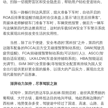
动。扫除一切视野盲区和安全隐患后，帮助用户轻松变道转向。
车队一路畅行到达风景区，熄火准备下车时，自动开启的
ROA后排乘客提醒功能及时在仪表盘上显示“请注意后排乘客”。
而媒体老师解锁车门准备下车时，车辆突然报警，侧后方一辆车
与这辆第四代胜达擦肩而过，这时的车载SEW安全下车警示系统
着实展现出科技改变生活的实用性。
当然，除了出于便捷、安全考虑的“黑科技”之外，第四代胜
达随车配备的RCCA(后方交叉碰撞预警制动系统)、DAW(驾驶员
疲劳提醒)、FCA(前碰撞预警制动系统(可识别行人))、ASCC(智
能自适应巡航)、LKA/LDW(车道保持辅助系统)、HBA(智能远近
光调节)、SVM 360°(全景影像)等智能安全配置将持续为国人安
全出行提供更好更全面的服务。以强大的产品实力，展现出北京
现代最智的产品形象。
澎湃动力加持，尽享驾驭之旅
试驾中，第四代胜达车队从桂林·阳朔启程，途径风景秀丽的
葡萄镇、大圩古镇，最终抵达目的地兴坪镇。地处西南边陲的广
西桂林，地势复杂多变，驾驶途中经过了国道、高速、山路、县