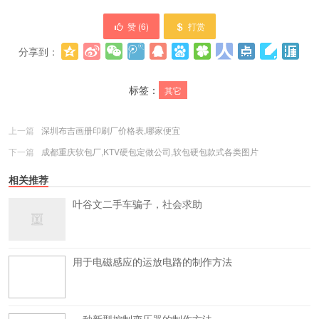
赞 (
6
)
打赏
分享到：
更多
(
0
)
标签：
其它
上一篇
深圳布吉画册印刷厂价格表,哪家便宜
下一篇
成都重庆软包厂,KTV硬包定做公司,软包硬包款式各类图片
相关推荐
叶谷文二手车骗子，社会求助
用于电磁感应的运放电路的制作方法