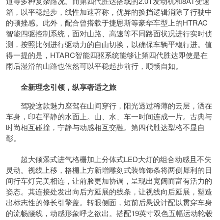
道等多种复杂路况。而第四代胜达搭载的2.0T发动机和8AT变速
箱，以平稳起步，线性加速著称，优异的换挡逻辑消除了行驶中
的顿挫感。此外，配合曾搭载于捷恩斯等豪华车型上的HTRAC
智能四驱控制系统，面对山路、高速等不同路面状况进行实时侦
测，按照比例进行驱动力的自由切换，以确保车辆平稳行进。值
得一提的是，HTARC智能四驱系统能够让第四代胜达即使是在
雨后湿滑的山路也依然可以平稳起步前行，顺畅自如。
全新理念引领，纵享奢适之旅
驾驶这款魅力座驾在山间穿行，阳光透过稀薄的云层，洒在
车身，印在平静的水面上。山、水、车一时间连成一片。古典与
时尚相互碰撞，宁静与动感相互交融。第四代胜达型格不显自
彰。
超大倾瀑式进气格栅加上分体式LED大灯的组合动感且不失
灵动。视线上移，格栅上方新增雕刻式装饰饰条将两侧犀利的日
间行车灯完美相连，让前脸更加协调，呈现出宽阔而富有活力的
姿态。其连接处发出向后方延展的线条，让视线向后延展，塑造
出标志性的修长引擎盖。转眼侧面，短前后悬设计配以贯穿车身
的流畅腰线，动感形象呼之欲出。搭配19英寸双色五幅运动轮毂