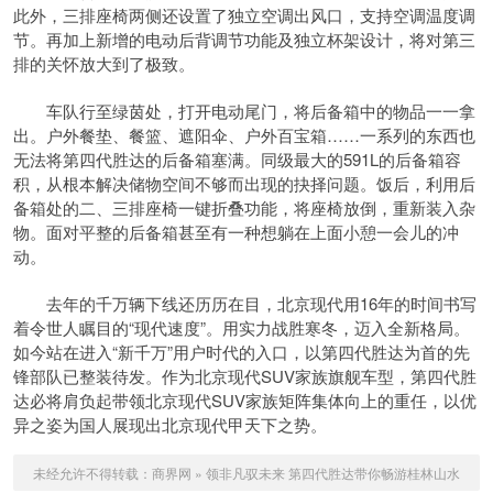
此外，三排座椅两侧还设置了独立空调出风口，支持空调温度调
节。再加上新增的电动后背调节功能及独立杯架设计，将对第三
排的关怀放大到了极致。
车队行至绿茵处，打开电动尾门，将后备箱中的物品一一拿
出。户外餐垫、餐篮、遮阳伞、户外百宝箱……一系列的东西也
无法将第四代胜达的后备箱塞满。同级最大的591L的后备箱容
积，从根本解决储物空间不够而出现的抉择问题。饭后，利用后
备箱处的二、三排座椅一键折叠功能，将座椅放倒，重新装入杂
物。面对平整的后备箱甚至有一种想躺在上面小憩一会儿的冲
动。
去年的千万辆下线还历历在目，北京现代用16年的时间书写
着令世人瞩目的“现代速度”。用实力战胜寒冬，迈入全新格局。
如今站在进入“新千万”用户时代的入口，以第四代胜达为首的先
锋部队已整装待发。作为北京现代SUV家族旗舰车型，第四代胜
达必将肩负起带领北京现代SUV家族矩阵集体向上的重任，以优
异之姿为国人展现出北京现代甲天下之势。
未经允许不得转载：
商界网
»
领非凡驭未来 第四代胜达带你畅游桂林山水