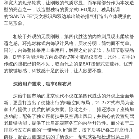
和宽大的矩形轮拱，让刚毅的气质尽显。而车尾部分作为本次造
型的亮点之一，以造型独特的贯穿式LED尾灯、独具格调
的“SANTA FE”英文标识和双边单出镀铬排气打造出立体硬派的
车尾形象。
相较于外观的无畏刚毅，第四代胜达的内饰则展现出柔软舒
适之感。环抱对称式内饰设计风格，层次分明，简约而不简单。
同时，内饰整体采用上乘用料，触摸之处皆柔软，从细节彰显品
质。D型多功能运动方向盘搭配7英寸液晶仪表盘，此外，右手边
传统的挡把已悄然不见，取而代之的是8AT按键式变速器。优秀
的按键触感，科技感十足的设计，让人欲罢不能。
深谙用户需求，独享6座布局
深谙中国市场的北京现代不仅在第四代胜达的外观上全面焕
新，更是打造出了便捷出行的6座空间布局，“2+2+2”式布局为全
家出行提供了优质的解决方案。除此之外，二排还添加了座椅加
热功能，配备了独立座椅扶手及空调出风口，并贴心的设置副驾
老板键功能，提供了比肩高端商务车的乘坐舒适性。而分布于二
排座椅左右两侧的“一键Walk in”装置，按下后将折叠二排座椅并
前移，配合后侧围提供的手柄设计，帮助乘客轻松进出第三排。