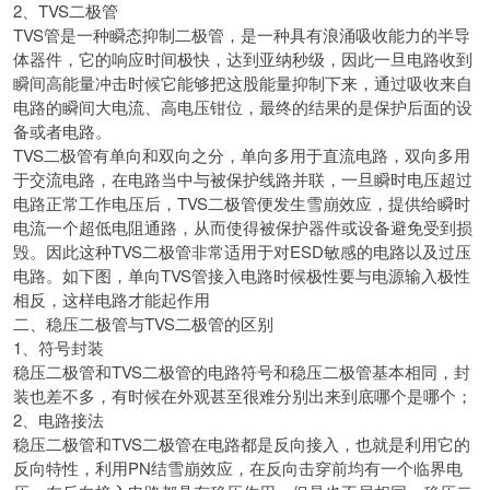
2、TVS二极管
TVS管是一种瞬态抑制二极管，是一种具有浪涌吸收能力的半导
体器件，它的响应时间极快，达到亚纳秒级，因此一旦电路收到
瞬间高能量冲击时候它能够把这股能量抑制下来，通过吸收来自
电路的瞬间大电流、高电压钳位，最终的结果的是保护后面的设
备或者电路。
TVS二极管有单向和双向之分，单向多用于直流电路，双向多用
于交流电路，在电路当中与被保护线路并联，一旦瞬时电压超过
电路正常工作电压后，TVS二极管便发生雪崩效应，提供给瞬时
电流一个超低电阻通路，从而使得被保护器件或设备避免受到损
毁。因此这种TVS二极管非常适用于对ESD敏感的电路以及过压
电路。如下图，单向TVS管接入电路时候极性要与电源输入极性
相反，这样电路才能起作用
二、稳压二极管与TVS二极管的区别
1、符号封装
稳压二极管和TVS二极管的电路符号和稳压二极管基本相同，封
装也差不多，有时候在外观甚至很难分别出来到底哪个是哪个；
2、电路接法
稳压二极管和TVS二极管在电路都是反向接入，也就是利用它的
反向特性，利用PN结雪崩效应，在反向击穿前均有一个临界电