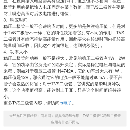
压，在反向接入电路都具有稳压作用，但是也不尽相同，稳压二
极管利用的是把输入电压固定在某个数值，而TVS二极管主要是
防止瞬态高压对后级电路进行钳位；
3、响应时间
稳压二极管一般不会讲响应时间，更多的是关注稳压值，但是对
于TVS二极管不一样，它的特性决定着它拥有不同的作用，TVS
二极管具有瞬态抑制高能量作用，因此要求在较短时间内把较高
能量瞬间吸收，因此这个时间很短，达到纳秒级别；
4、功率大小
稳压二极管的功率一般不是很大，常见的稳压二极管有1W、2W
等，它的功率由它所允许的温升决定，实际是稳定电压与电流的
乘积，例如对于稳压二极管1N4742A，它的功率最大只有1W，
稳压值是12V，那么通过它的电流一般不能超过80mA，要不然
管子会发热的厉害；对于TVS二极管，它讲究的是瞬时脉冲功
率，这个功率值很高，能达到上千瓦，只是这个时间值维持很
小。
更多TVS二极管内容，请访问
rs电子
。
未经允许不得转载：
商界网
»
都具有稳压作用，TVS二极管和稳压二极管
应用有什么不同点