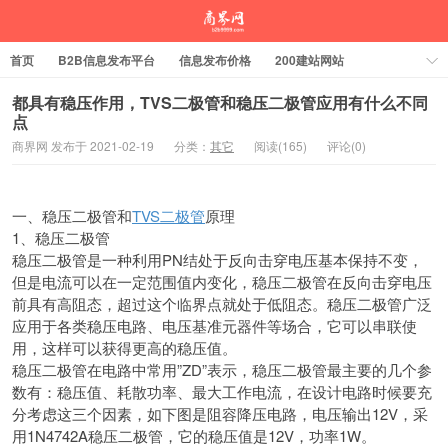
首页
B2B信息发布平台
信息发布价格
200建站网站
都具有稳压作用，TVS二极管和稳压二极管应用有什么不同
点
商界网 发布于 2021-02-19
分类：
其它
阅读(165)
评论(0)
一、稳压二极管和
TVS二极管
原理
1、稳压二极管
稳压二极管是一种利用PN结处于反向击穿电压基本保持不变，
但是电流可以在一定范围值内变化，稳压二极管在反向击穿电压
前具有高阻态，超过这个临界点就处于低阻态。稳压二极管广泛
应用于各类稳压电路、电压基准元器件等场合，它可以串联使
用，这样可以获得更高的稳压值。
稳压二极管在电路中常用”ZD”表示，稳压二极管最主要的几个参
数有：稳压值、耗散功率、最大工作电流，在设计电路时候要充
分考虑这三个因素，如下图是阻容降压电路，电压输出12V，采
用1N4742A稳压二极管，它的稳压值是12V，功率1W。